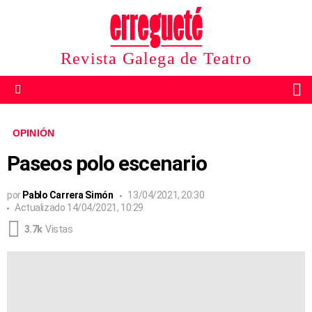
Revista Galega de Teatro
B
Menu
OPINIÓN
Paseos polo escenario
por
Pablo Carrera Simón
13/04/2021, 20:30
Actualizado
14/04/2021, 10:29
3.7k
Vistas