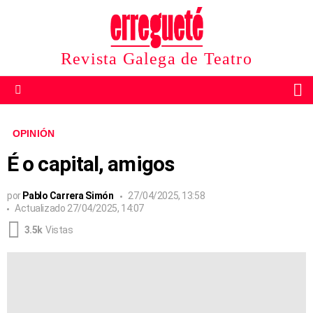
Revista Galega de Teatro
B
Menu
OPINIÓN
É o capital, amigos
por
Pablo Carrera Simón
27/04/2025, 13:58
Actualizado
27/04/2025, 14:07
3.5k
Vistas