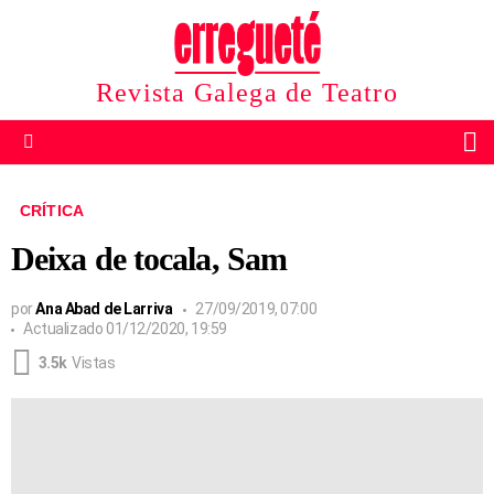
Revista Galega de Teatro
B
Menu
CRÍTICA
Deixa de tocala, Sam
por
Ana Abad de Larriva
27/09/2019, 07:00
Actualizado
01/12/2020, 19:59
3.5k
Vistas