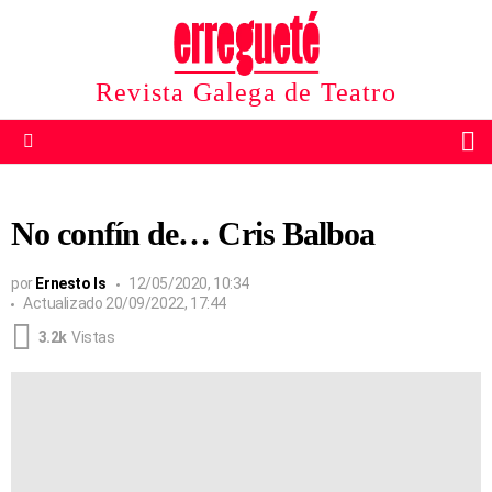
Revista Galega de Teatro
B
Menu
No confín de… Cris Balboa
por
Ernesto Is
12/05/2020, 10:34
Actualizado
20/09/2022, 17:44
3.2k
Vistas