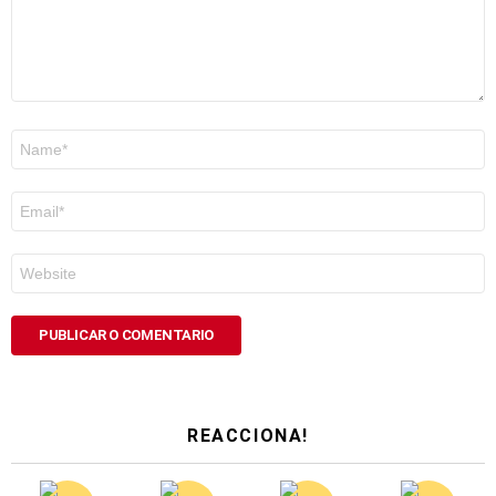
Nome
*
Correo
electrónico
*
Web
REACCIONA!