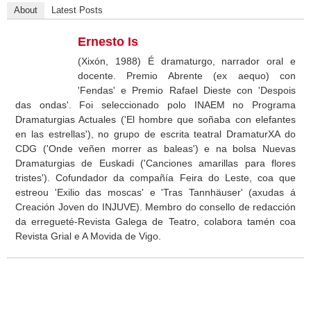
About
Latest Posts
Ernesto Is
(Xixón, 1988) É dramaturgo, narrador oral e
docente. Premio Abrente (ex aequo) con
'Fendas' e Premio Rafael Dieste con 'Despois
das ondas'. Foi seleccionado polo INAEM no Programa
Dramaturgias Actuales ('El hombre que soñaba con elefantes
en las estrellas'), no grupo de escrita teatral DramaturXA do
CDG ('Onde veñen morrer as baleas') e na bolsa Nuevas
Dramaturgias de Euskadi ('Canciones amarillas para flores
tristes'). Cofundador da compañía Feira do Leste, coa que
estreou 'Exilio das moscas' e 'Tras Tannhäuser' (axudas á
Creación Joven do INJUVE). Membro do consello de redacción
da erregueté-Revista Galega de Teatro, colabora tamén coa
Revista Grial e A Movida de Vigo.