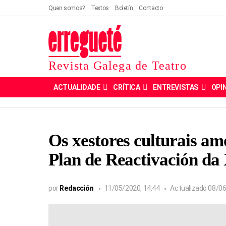
Quen somos?
Textos
Boletín
Contacto
Revista Galega de Teatro
ACTUALIDADE
CRÍTICA
ENTREVISTAS
OPI
Os xestores culturais a
Plan de Reactivación da
por
Redacción
11/05/2020, 14:44
Actualizado
08/06