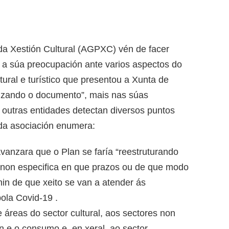
da Xestión Cultural (AGPXC) vén de facer
a súa preocupación ante varios aspectos do
tural e turístico que presentou a Xunta de
lizando o documento”, mais nas súas
outras entidades detectan diversos puntos
da asociación enumera:
vanzara que o Plan se faría “reestruturando
 non especifica en que prazos ou de que modo
nin de que xeito se van a atender ás
ola Covid-19 .
e áreas do sector cultural, aos sectores non
n e o consumo e, en xeral, ao sector