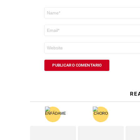
Nome
*
Correo
electrónico
*
Web
RE