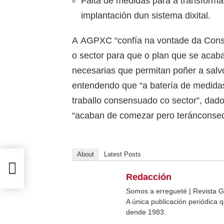
Falta de medidas para a transformac
implantación dun sistema dixital.
A AGPXC “confía na vontade da Consel
o sector para que o plan que se acab
necesarias que permitan poñer a salvo
entendendo que “a batería de medidas
traballo consensuado co sector”, dad
“acaban de comezar pero teránconsec
About
Latest Posts
Redacción
Somos a erregueté | Revista G
A única publicación periódica
dende 1983.