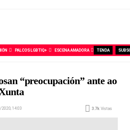
NIÓN
PALCOS LGBTIQ+
ESCENA AMADORA
TENDA
SUBSC
mosan “preocupación” ante ao
 Xunta
/2020, 14:03
3.7k
Vistas