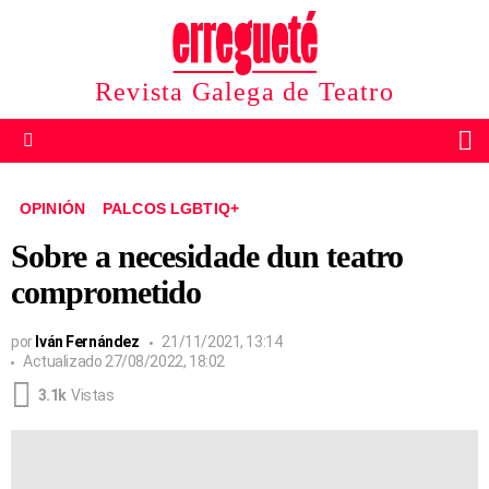
Revista Galega de Teatro
B
Menu
OPINIÓN
PALCOS LGBTIQ+
Sobre a necesidade dun teatro
comprometido
por
Iván Fernández
21/11/2021, 13:14
Actualizado
27/08/2022, 18:02
3.1k
Vistas