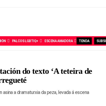
NIÓN
PALCOS LGBTIQ+
ESCENA AMADORA
TENDA
SUBSC
ación do texto ‘A teteira de
rregueté
 asina a dramaturxia da peza, levada á escena