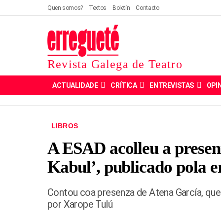
Quen somos?
Textos
Boletín
Contacto
Revista Galega de Teatro
ACTUALIDADE
CRÍTICA
ENTREVISTAS
OPI
LIBROS
A ESAD acolleu a present
Kabul’, publicado pola e
Contou coa presenza de Atena García, quen
por Xarope Tulú