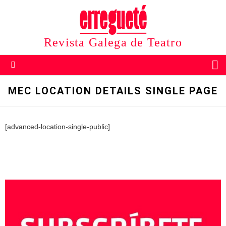
Revista Galega de Teatro
B
Menu
MEC LOCATION DETAILS SINGLE PAGE
[advanced-location-single-public]