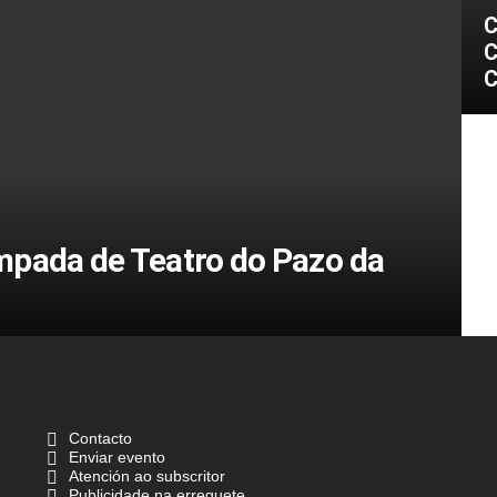
C
C
C
mpada de Teatro do Pazo da
Contacto
Enviar evento
Atención ao subscritor
Publicidade na erreguete