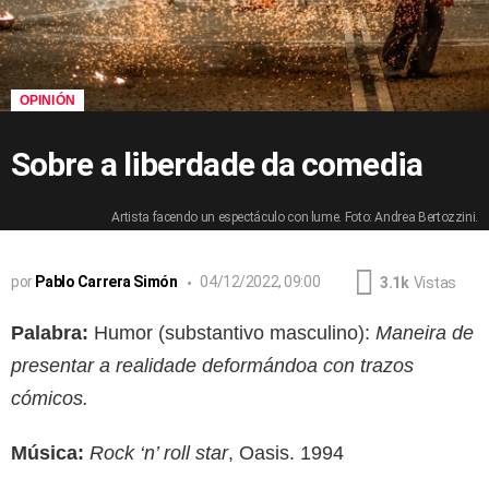
OPINIÓN
Sobre a liberdade da comedia
Artista facendo un espectáculo con lume. Foto: Andrea Bertozzini.
por
Pablo Carrera Simón
04/12/2022, 09:00
3.1k
Vistas
Palabra:
Humor (substantivo masculino):
Maneira de
presentar a realidade deformándoa con trazos
cómicos.
Música:
Rock ‘n’ roll star
, Oasis. 1994