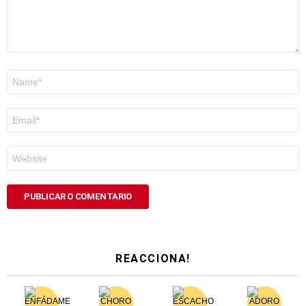
Nome
*
Correo
electrónico
*
Web
REACCIONA!