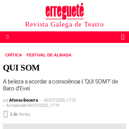
Revista Galega de Teatro
B
Menu
CRÍTICA
FESTIVAL DE ALMADA
QUI SOM
A beleza a acordar a consciência | ‘QUI SOM?’ de
Baro d’Evel
por
Afonso Becerra
06/07/2025, 17:15
Actualizado
06/07/2025, 17:19
2.6k
Vistas