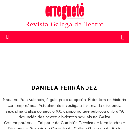
Revista Galega de Teatro
B
Menu
DANIELA FERRÁNDEZ
Nada no País Valencià, é galega de adopción. É doutora en historia
contemporánea. Actualmente investiga a historia da disidencia
sexual na Galiza do século XX, campo no que publicou o libro "A
defunción dos sexos: disidentes sexuais na Galiza
Contemporánea". Fai parte da Comisión Técnica de Identidades e
Disidencias Sexuais do Consello da Cultura Galega e da Rede