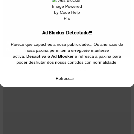
Ad Blocker Detectado!!!
A ESAD de Galicia viaxa a Nancy para participar
Parece que capaches a nosa publicidade... Os anuncios da
na Giornata Mondiale della Commedia dell’Arte
nosa páxina permiten á
erregueté
manterse
activa.
Desactiva o Ad Blocker
e refresca a páxina para
poder desfrutar dos nosos contidos con normalidade.
MÁIS ARTIGOS
Refrescar