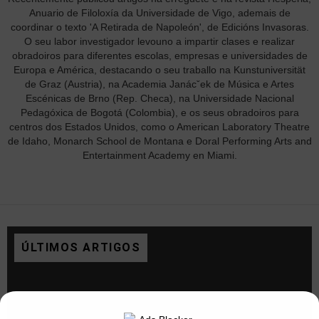
Anuario de Filoloxía da Universidade de Vigo, ademais de
coordinar o texto 'A Retirada de Napoleón', de Edicións Invasoras.
O seu labor investigador levouno a impartir clases e realizar
obradoiros para diferentes escolas, empresas e universidades de
Europa e América, destacando o seu traballo na Kunstuniversität
de Graz (Austria), na Academia Janácˇek de Música e Artes
Escénicas de Brno (Rep. Checa), na Universidade Nacional
Pedagóxica de Bogotá (Colombia), e os seus obradoiros para
centros dos Estados Unidos, como o American Laboratory Theatre
de Idaho, Monarch School de Montana e Doral Performing Arts and
Entertainment Academy en Miami.
ÚLTIMOS ARTIGOS