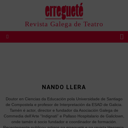
Revista Galega de Teatro
B
Menu
NANDO LLERA
Doutor en Ciencias da Educación pola Universidade de Santiago
de Compostela e profesor de Interpretación da ESAD de Galicia.
Tamén é actor, director e fundador da Asociación Galega de
Commedia dell'Arte “Indignati” e Pallaso Hospitalario de Galiclown,
onde tamén é socio fundador e coordinador de formación.
Recentemente publicou artigos na erregueté e na revista Hesperia,