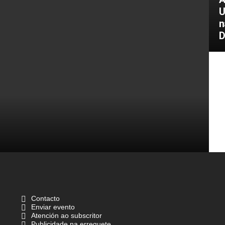
U
n
D
Contacto
Enviar evento
Atención ao subscritor
Publicidade na erreguete