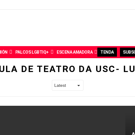
NIÓN
PALCOS LGBTIQ+
ESCENA AMADORA
TENDA
SUBSC
ULA DE TEATRO DA USC- L
A