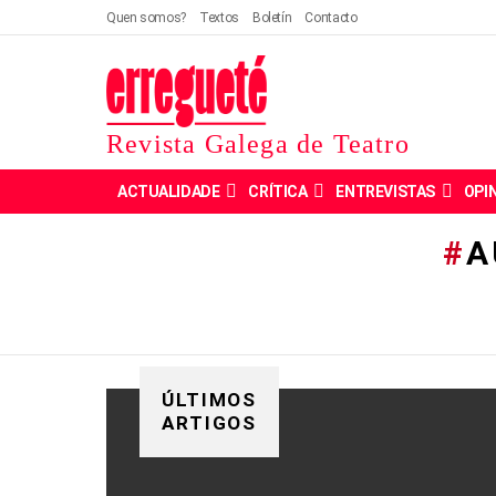
Quen somos?
Textos
Boletín
Contacto
Revista Galega de Teatro
ACTUALIDADE
CRÍTICA
ENTREVISTAS
OPI
A
ÚLTIMOS
ARTIGOS