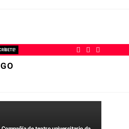
BUSCAR
SUBSCRIBE
SWITCH
RÍBETE!
SKIN
UGO
 Compañía de teatro universitario da