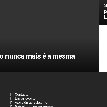
S
p
L
jo nunca mais é a mesma
Contacto
Enviar evento
Atención ao subscritor
Publicidade na erreguete