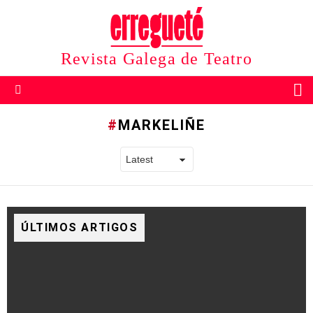
Revista Galega de Teatro
B
Menu
MARKELIÑE
ÚLTIMOS ARTIGOS