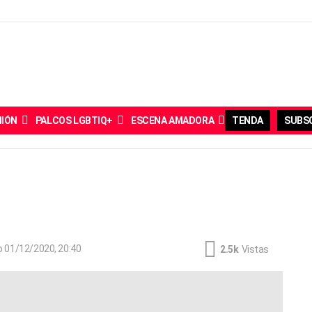
NIÓN
PALCOS LGBTIQ+
ESCENA AMADORA
TENDA
SUBSC
o
01/12/2020, 20:40
2.5k
Vistas