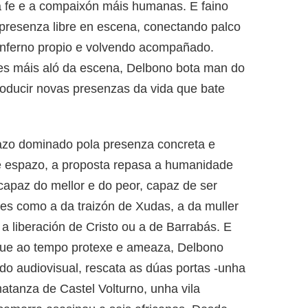
a fe e a compaixón máis humanas. E faino
presenza libre en escena, conectando palco
 inferno propio e volvendo acompañado.
tes máis aló da escena, Delbono bota man do
roducir novas presenzas da vida que bate
pazo dominado pola presenza concreta e
e espazo, a proposta repasa a humanidade
apaz do mellor e do peor, capaz de ser
axes como a da traizón de Xudas, a da muller
 a liberación de Cristo ou a de Barrabás. E
ue ao tempo protexe e ameaza, Delbono
do audiovisual, rescata as dúas portas -unha
atanza de Castel Volturno, unha vila