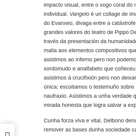
impacto visual, entre o xogo coral do
individual.
Vangelo
é un collage de im
do Evanxeo, divaga entre a catástrofe 
grandes valores do teatro de Pippo D
través da presentación da humanidad
malia aos elementos compositivos qu
asistimos ao inferno pero non podemo
xordomudo e analfabeto que coñeceu n
asistimos á crucifixión pero non dei
única; escoitamos o testemuño sobre
naufraxio. Asistimos a unha verdade 
mirada honesta que logra salvar a ex
Cunha forza viva e vital, Delbono den
remover as bases dunha sociedade cat