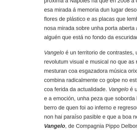
próxima a Nápoles na que en 2008 a 
esa mirada á memoria dun lugar desol
flores de plástico e as placas que le
nosa mirada sobre unha porta aberta
alguén que está no fondo da escurid
Vangelo
é un territorio de contraste
revolutum visual e musical no que as 
mesturan coa esgazadora música orixi
combina radicalmente co golpe no es
coa ferida da actualidade.
Vangelo
é u
e a emoción, unha peza que soborda 
berro de quen foi ao inferno e regr
non hai paraíso pasible e que a boa 
Vangelo
, de Compagnia Pippo Delbo