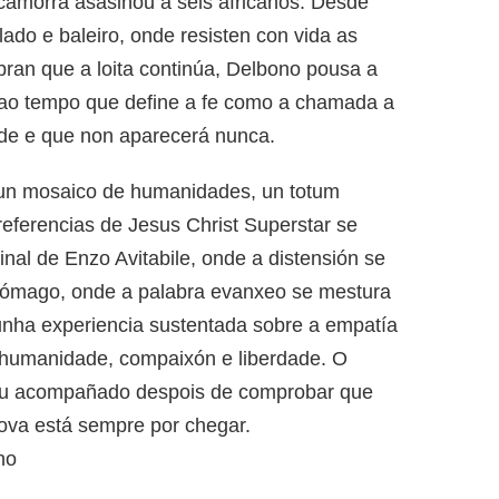
camorra asasinou a seis africanos. Desde
ado e baleiro, onde resisten con vida as
mbran que a loita continúa, Delbono pousa a
 ao tempo que define a fe como a chamada a
ade e que non aparecerá nunca.
s, un mosaico de humanidades, un totum
referencias de Jesus Christ Superstar se
nal de Enzo Avitabile, onde a distensión se
tómago, onde a palabra evanxeo se mestura
nha experiencia sustentada sobre a empatía
humanidade, compaixón e liberdade. O
esou acompañado despois de comprobar que
nova está sempre por chegar.
no