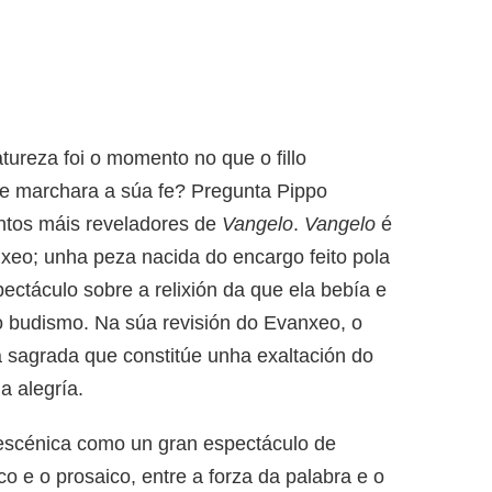
tureza foi o momento no que o fillo
de marchara a súa fe? Pregunta Pippo
ntos máis reveladores de
Vangelo
.
Vangelo
é
nxeo; unha peza nacida do encargo feito pola
pectáculo sobre a relixión da que ela bebía e
r o budismo. Na súa revisión do Evanxeo, o
a sagrada que constitúe unha exaltación do
a alegría.
 escénica como un gran espectáculo de
o e o prosaico, entre a forza da palabra e o