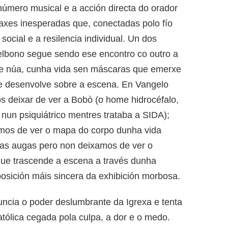
 número musical e a acción directa do orador
axes inesperadas que, conectadas polo fío
social e a resilencia individual. Un dos
elbono segue sendo ese encontro co outro a
e núa, cunha vida sen máscaras que emerxe
e desenvolve sobre a escena. En Vangelo
s deixar de ver a Bobò (o home hidrocéfalo,
un psiquiátrico mentres trataba a SIDA);
xamos de ver o mapa do corpo dunha vida
 as augas pero non deixamos de ver o
que trascende a escena a través dunha
posición máis sincera da exhibición morbosa.
uncia o poder deslumbrante da Igrexa e tenta
ólica cegada pola culpa, a dor e o medo.