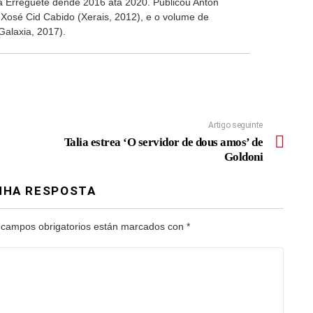
da Erregueté dende 2016 ata 2020. Publicou Antón
a Xosé Cid Cabido (Xerais, 2012), e o volume de
alaxia, 2017).
Artigo seguinte
Talia estrea ‘O servidor de dous amos’ de
Goldoni
NHA RESPOSTA
 campos obrigatorios están marcados con
*