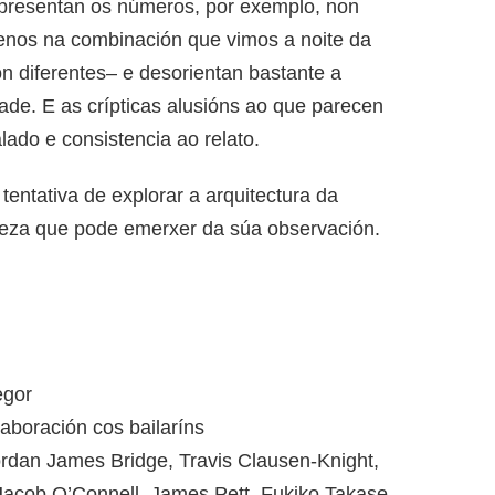
 presentan os números, por exemplo, non
menos na combinación que vimos a noite da
n diferentes– e desorientan bastante a
dade. E as crípticas alusións ao que parecen
alado e consistencia ao relato.
tentativa de explorar a arquitectura da
leza que pode emerxer da súa observación.
egor
boración cos bailaríns
rdan James Bridge, Travis Clausen-Knight,
Jacob O’Connell, James Pett, Fukiko Takase,