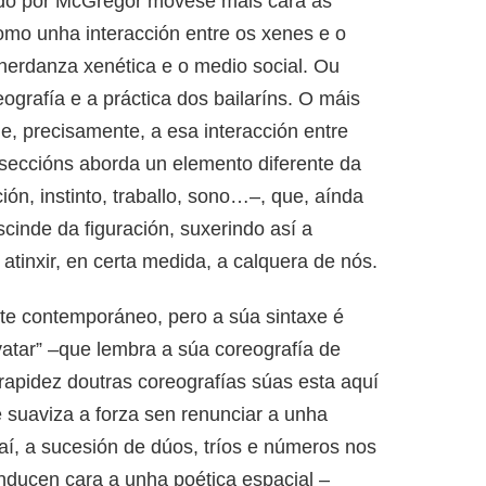
ado por McGregor móvese máis cara ás
omo unha interacción entre os xenes e o
herdanza xenética e o medio social. Ou
ografía e a práctica dos bailaríns. O máis
, precisamente, a esa interacción entre
 seccións aborda un elemento diferente da
ón, instinto, traballo, sono…–, que, aínda
cinde da figuración, suxerindo así a
 atinxir, en certa medida, a calquera de nós.
e contemporáneo, pero a súa sintaxe é
vatar” –que lembra a súa coreografía de
apidez doutras coreografías súas esta aquí
 suaviza a forza sen renunciar a unha
e aí, a sucesión de dúos, tríos e números nos
onducen cara a unha poética espacial –