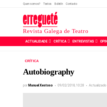
Quen somos?
Textos
Boletín
Contacto
Revista Galega de Teatro
ACTUALIDADE
CRÍTICA
ENTREVISTAS
OPI
CRÍTICA
Autobiography
por
Manuel Xestoso
09/02/2018, 10:28
Actualizado