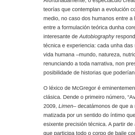
Afortunadamente, o espectáculo cre
teorías que contemplan a evolución c
medio, no caso dos humanos entre a 
entre a formulación teórica dunha core
interesante de
Autobiography
responde
técnica e experiencia: cada unha das
vida humana –mundo, natureza, nutrici
renunciando a toda narrativa, non pres
posibilidade de historias que poderían
O léxico de McGregor é eminentement
clásica. Dende o primeiro número, “A
2009,
Limen
– decatámonos de que a r
matizada por un sentido do íntimo que
esixente precisión técnica. A partir d
que participa todo o corpo de baile c