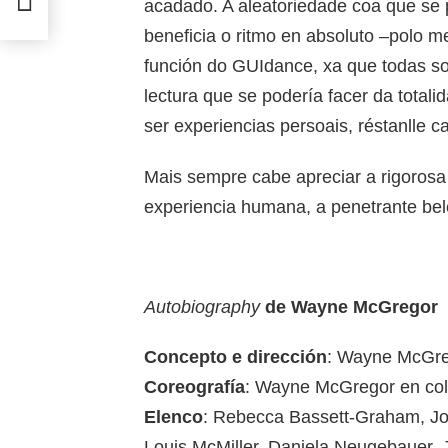
acadado. A aleatoriedade coa que se
beneficia o ritmo en absoluto –polo 
función do GUIdance, xa que todas so
lectura que se podería facer da totali
ser experiencias persoais, réstanlle c
Mais sempre cabe apreciar a rigorosa 
experiencia humana, a penetrante be
Autobiography
de Wayne McGregor
Concepto e dirección
: Wayne McGr
Coreografía
: Wayne McGregor en cola
Elenco
: Rebecca Bassett-Graham, Jo
Louis McMiller, Daniela Neugebauer, 