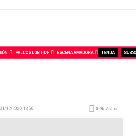
NIÓN
PALCOS LGBTIQ+
ESCENA AMADORA
TENDA
SUBSC
01/12/2020, 18:56
3.9k
Vistas