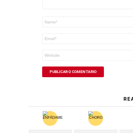
Nome
*
Correo
electrónico
*
Web
RE