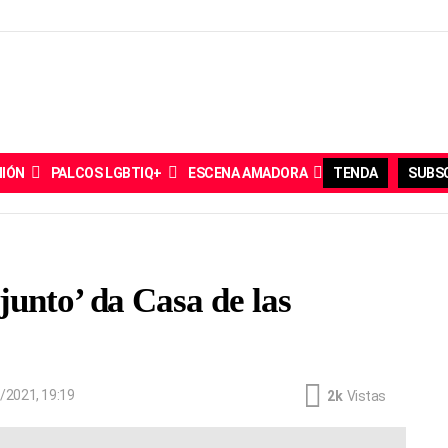
NIÓN
PALCOS LGBTIQ+
ESCENA AMADORA
TENDA
SUBSC
unto’ da Casa de las
/2021, 19:19
2k
Vistas