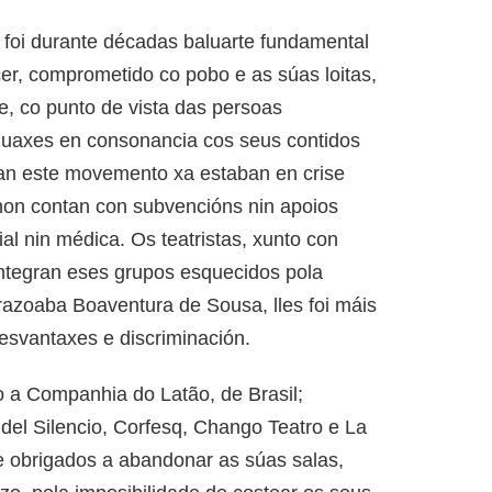
foi durante décadas baluarte fundamental
er, comprometido co pobo e as súas loitas,
 e, co punto de vista das persoas
nguaxes en consonancia cos seus contidos
ran este movemento xa estaban en crise
non contan con subvencións nin apoios
ial nin médica. Os teatristas, xunto con
integran eses grupos esquecidos pola
razoaba Boaventura de Sousa, lles foi máis
desvantaxes e discriminación.
o a Companhia do Latão, de Brasil;
del Silencio, Corfesq, Chango Teatro e La
e obrigados a abandonar as súas salas,