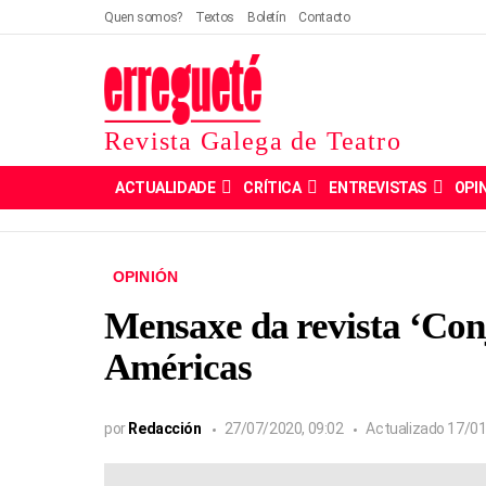
Quen somos?
Textos
Boletín
Contacto
Revista Galega de Teatro
ACTUALIDADE
CRÍTICA
ENTREVISTAS
OPI
OPINIÓN
Mensaxe da revista ‘Conj
Américas
por
Redacción
27/07/2020, 09:02
Actualizado
17/01