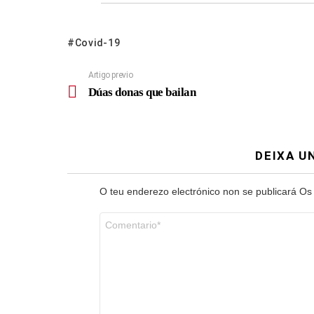
Covid-19
Artigo previo
Dúas donas que bailan
DEIXA U
O teu enderezo electrónico non se publicará
Os
Comentario
*