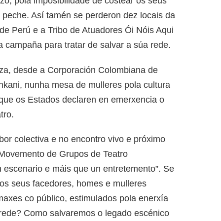
zo, pola imposibilidade de costear os seus
o peche. Así tamén se perderon dez locais da
de Perú e a Tribo de Atuadores Ói Nóis Aqui
ha campaña para tratar de salvar a súa rede.
iza, desde a Corporación Colombiana de
hkani, nunha mesa de mulleres pola cultura
que os Estados declaren en emerxencia o
tro.
or colectiva e no encontro vivo e próximo
 Movemento de Grupos de Teatro
 escenario e máis que un entretemento”. Se
cos seus facedores, homes e mulleres
maxes co público, estimulados pola enerxía
parede? Como salvaremos o legado escénico