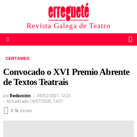
Revista Galega de Teatro
B
Menu
CERTAMES
Convocado o XVI Premio Abrente
de Textos Teatrais
por
Redacción
04/02/2021, 12:23
Actualizado
14/07/2025, 14:07
3.1k
Vistas