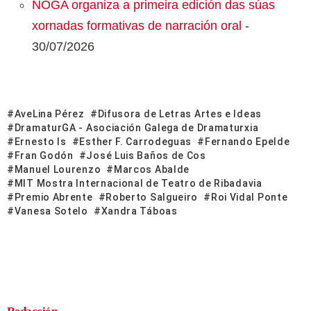
NOGA organiza a primeira edición das súas
xornadas formativas de narración oral
-
30/07/2026
AveLina Pérez
Difusora de Letras Artes e Ideas
DramaturGA - Asociación Galega de Dramaturxia
Ernesto Is
Esther F. Carrodeguas
Fernando Epelde
Fran Godón
José Luis Baños de Cos
Manuel Lourenzo
Marcos Abalde
MIT Mostra Internacional de Teatro de Ribadavia
Premio Abrente
Roberto Salgueiro
Roi Vidal Ponte
Vanesa Sotelo
Xandra Táboas