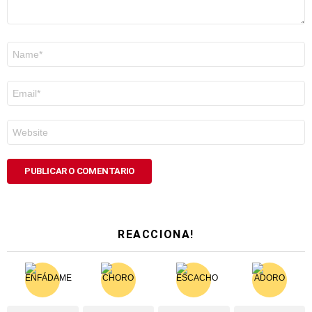
Nome
*
Correo
electrónico
*
Web
REACCIONA!