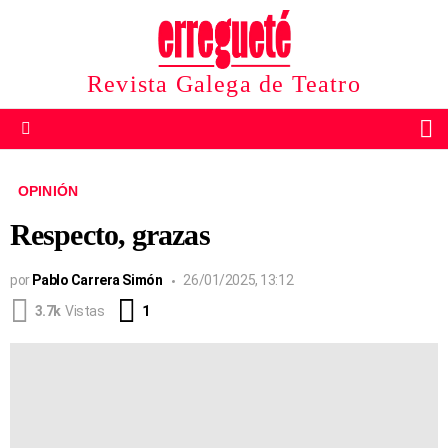
Revista Galega de Teatro
B
Menu
OPINIÓN
Respecto, grazas
por
Pablo Carrera Simón
26/01/2025, 13:12
Comentario
3.7k
Vistas
1