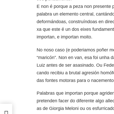
E non é porque a peza non presente p
palabra un elemento central, cantánd
deformándoas, construíndoas en direct
xa que este é un dos eixes fundamenta
importan, e importan moito.
No noso caso (e poderiamos poñer mo
“maricón”. Non en van, esa foi unha 
Luiz antes de ser asasinado. Ou Feder
cando recibiu a brutal agresión homó
das fontes motoras para o nacemento
Palabras que importan porque agriden
pretenden facer do diferente algo all
as de Giorgia Meloni ou os esfurrica