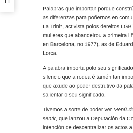
Palabras que importan porque constr
as diferenzas para poñernos en comun
La Trini*, activista polos dereitos L
mulleres que abandeirou a primeira li
en Barcelona, no 1977), as de Eduar
Lorca.
A palabra importa polo seu significado
silencio que a rodea é tamén tan impo
que axude ao poder destrutivo da pala
salientar o seu significado.
Tivemos a sorte de poder ver
Menú-do
sentir
, que lanzou a Deputación da C
intención de descentralizar os actos a