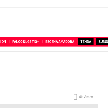
NIÓN
PALCOS LGBTIQ+
ESCENA AMADORA
TENDA
SUBSC
4k
Vistas