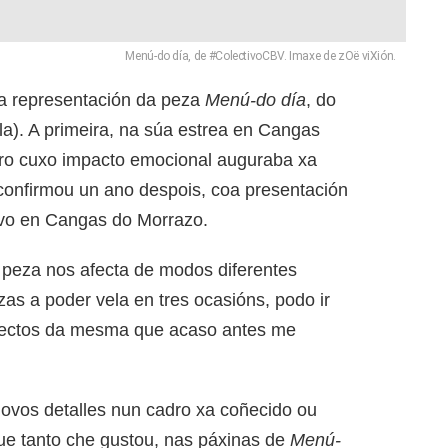
Menú-do día, de #ColectivoCBV. Imaxe de zOë viXión.
ha representación da peza
Menú-do día
, do
a). A primeira, na súa estrea en Cangas
ero cuxo impacto emocional auguraba xa
 confirmou un ano despois, coa presentación
ovo en Cangas do Morrazo.
peza nos afecta de modos diferentes
s a poder vela en tres ocasións, podo ir
spectos da mesma que acaso antes me
vos detalles nun cadro xa coñecido ou
que tanto che gustou, nas páxinas de
Menú-