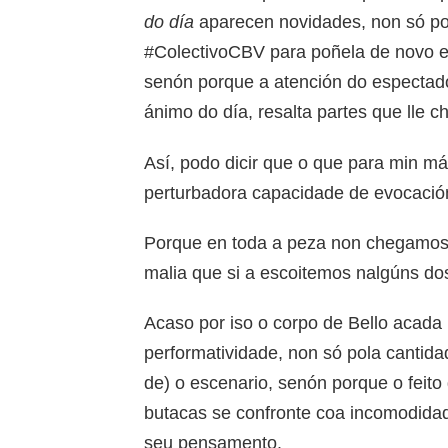
do día
aparecen novidades, non só pola
#ColectivoCBV para poñela de novo e
senón porque a atención do espectad
ánimo do día, resalta partes que lle 
Así, podo dicir que o que para min mái
perturbadora capacidade de evocación 
Porque en toda a peza non chegamos a 
malia que si a escoitemos nalgúns do
Acaso por iso o corpo de Bello acad
performatividade, non só pola cantida
de) o escenario, senón porque o feito 
butacas se confronte coa incomodidad
seu pensamento.