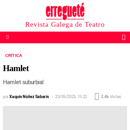
Revista Galega de Teatro
B
Menu
CRÍTICA
Hamlet
Hamlet suburbial
por
Xaquín Núñez Sabarís
23/05/2025, 15:22
2.4k
Vistas