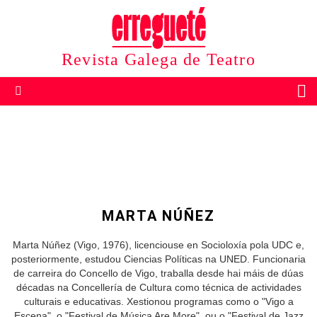
Revista Galega de Teatro
B
Menu
MARTA NÚÑEZ
Marta Núñez (Vigo, 1976), licenciouse en Socioloxía pola UDC e,
posteriormente, estudou Ciencias Políticas na UNED. Funcionaria
de carreira do Concello de Vigo, traballa desde hai máis de dúas
décadas na Concellería de Cultura como técnica de actividades
culturais e educativas. Xestionou programas como o "Vigo a
Escena", o "Festival de Música Are More", ou o "Festival de Jazz