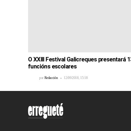
O XXIII Festival Galicreques presentará 1
funcións escolares
por
Redacción
12/09/2018, 15:18