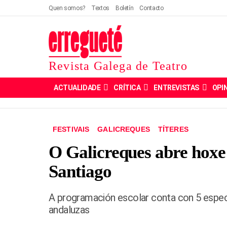
Quen somos?
Textos
Boletín
Contacto
Revista Galega de Teatro
ACTUALIDADE
CRÍTICA
ENTREVISTAS
OPI
FESTIVAIS
GALICREQUES
TÍTERES
O Galicreques abre hoxe
Santiago
A programación escolar conta con 5 espec
andaluzas