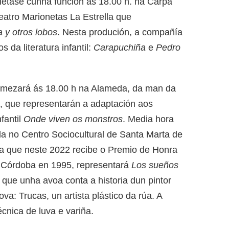
étase cunha función ás 18.00 h. na Carpa
eatro Marionetas La Estrella que
 y otros lobos
. Nesta produción, a compañía
 da literatura infantil:
Carapuchiña
e
Pedro
omezará ás 18.00 h na Alameda, da man da
, que representarán a adaptación aos
fantil
Onde viven os monstros
. Media hora
da no Centro Sociocultural de Santa Marta de
na que neste 2022 recibe o Premio de Honra
n Córdoba en 1995, representará
Los sueños
que unha avoa conta a historia dun pintor
va: Trucas, un artista plástico da rúa. A
cnica de luva e variña.