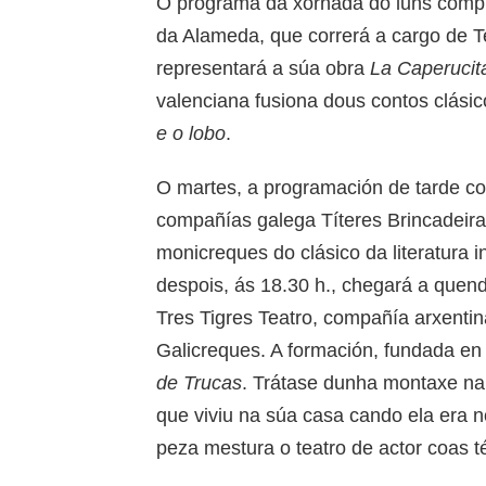
O programa da xornada do luns compl
da Alameda, que correrá a cargo de T
representará a súa obra
La Caperucita
valenciana fusiona dous contos clásicos
e o lobo
.
O martes, a programación de tarde c
compañías galega Títeres Brincadeira
monicreques do clásico da literatura in
despois, ás 18.30 h., chegará a quen
Tres Tigres Teatro, compañía arxenti
Galicreques. A formación, fundada e
de Trucas
. Trátase dunha montaxe na 
que viviu na súa casa cando ela era no
peza mestura o teatro de actor coas té