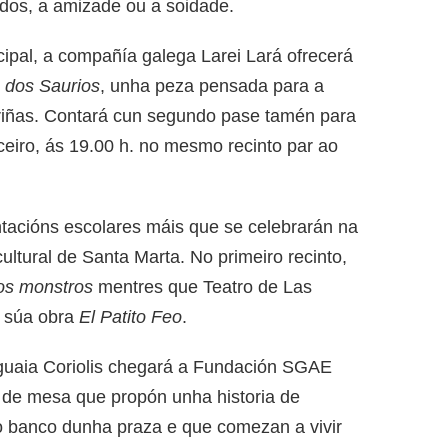
dos, a amizade ou a soidade.
ipal, a compañía galega Larei Lará ofrecerá
 dos Saurios
, unha peza pensada para a
ariñas. Contará cun segundo pase tamén para
rceiro, ás 19.00 h. no mesmo recinto par ao
tacións escolares máis que se celebrarán na
ltural de Santa Marta. No primeiro recinto,
os monstros
mentres que Teatro de Las
a súa obra
El Patito Feo
.
guaia Coriolis chegará a Fundación SGAE
de mesa que propón unha historia de
no banco dunha praza e que comezan a vivir