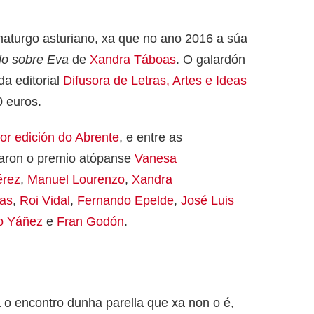
aturgo asturiano, xa que no ano 2016 a súa
o sobre Eva
de
Xandra Táboas
. O galardón
da editorial
Difusora de Letras, Artes e Ideas
 euros.
ior edición do Abrente
, e entre as
aron o premio atópanse
Vanesa
érez
,
Manuel Lourenzo
,
Xandra
uas
,
Roi Vidal
,
Fernando Epelde
,
José Luis
o Yáñez
e
Fran Godón
.
 o encontro dunha parella que xa non o é,