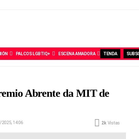
NIÓN
PALCOS LGBTIQ+
ESCENA AMADORA
TENDA
SUBSC
remio Abrente da MIT de
/2025, 14:06
2k
Vistas