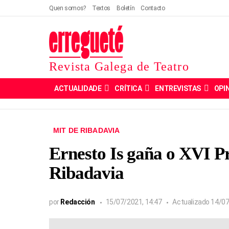
Quen somos?
Textos
Boletín
Contacto
Revista Galega de Teatro
ACTUALIDADE
CRÍTICA
ENTREVISTAS
OPI
MIT DE RIBADAVIA
Ernesto Is gaña o XVI P
Ribadavia
por
Redacción
15/07/2021, 14:47
Actualizado
14/07