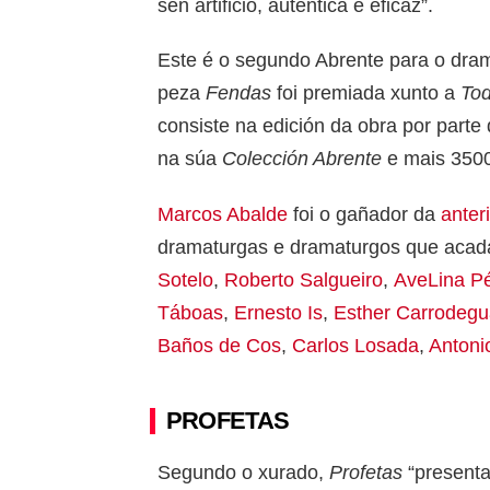
sen artificio, auténtica e eficaz”.
Este é o segundo Abrente para o dram
peza
Fendas
foi premiada xunto a
Tod
consiste na edición da obra por parte 
na súa
Colección Abrente
e mais 3500
Marcos Abalde
foi o gañador da
anter
dramaturgas e dramaturgos que acad
Sotelo
,
Roberto Salgueiro
,
AveLina P
Táboas
,
Ernesto Is
,
Esther Carrodeg
Baños de Cos
,
Carlos Losada
,
Antoni
PROFETAS
Segundo o xurado,
Profetas
“presenta