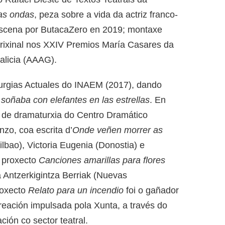
as ondas
, peza sobre a vida da actriz franco-
escena por ButacaZero en 2019; montaxe
 orixinal nos XXIV Premios María Casares da
alicia (AAAG).
urgias Actuales do INAEM (2017), dando
soñaba con elefantes en las
estrellas
. En
o de dramaturxia do Centro Dramático
zo, coa escrita d’
Onde veñen morrer as
ilbao), Victoria Eugenia (Donostia) e
u proxecto
Canciones
amarillas
para flores
Antzerkigintza Berriak (Nuevas
roxecto
Relato para un incendio
foi o gañador
reación impulsada pola Xunta, a través do
ión co sector teatral.