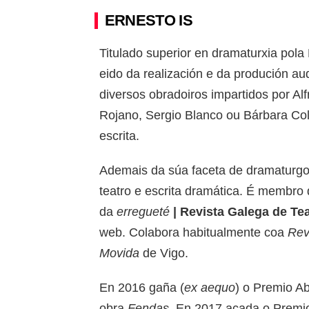
ERNESTO IS
Titulado superior en dramaturxia pol
eido da realización e da produción au
diversos obradoiros impartidos por Alf
Rojano, Sergio Blanco ou Bárbara Coli
escrita.
Ademais da súa faceta de dramaturgo,
teatro e escrita dramática. É membro 
da
erregueté
| Revista Galega de Te
web. Colabora habitualmente coa
Rev
Movida
de Vigo.
En 2016 gaña (
ex aequo
) o Premio A
obra
Fendas
. En 2017 acada o Premio