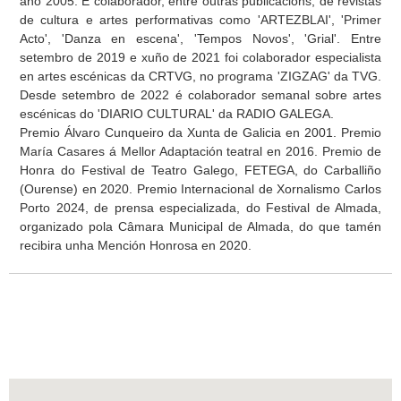
ano 2005. É colaborador, entre outras publicacións, de revistas
de cultura e artes performativas como 'ARTEZBLAI', 'Primer
Acto', 'Danza en escena', 'Tempos Novos', 'Grial'. Entre
setembro de 2019 e xuño de 2021 foi colaborador especialista
en artes escénicas da CRTVG, no programa 'ZIGZAG' da TVG.
Desde setembro de 2022 é colaborador semanal sobre artes
escénicas do 'DIARIO CULTURAL' da RADIO GALEGA.
Premio Álvaro Cunqueiro da Xunta de Galicia en 2001. Premio
María Casares á Mellor Adaptación teatral en 2016. Premio de
Honra do Festival de Teatro Galego, FETEGA, do Carballiño
(Ourense) en 2020. Premio Internacional de Xornalismo Carlos
Porto 2024, de prensa especializada, do Festival de Almada,
organizado pola Câmara Municipal de Almada, do que tamén
recibira unha Mención Honrosa en 2020.