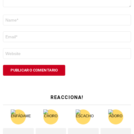
Nome
*
Correo
electrónico
*
Web
REACCIONA!