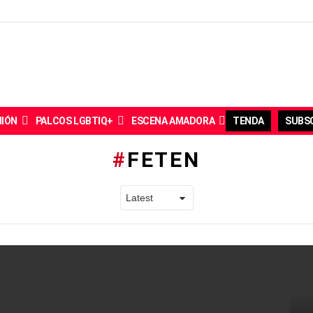
NIÓN
PALCOS LGBTIQ+
ESCENA AMADORA
TENDA
SUBSC
FETEN