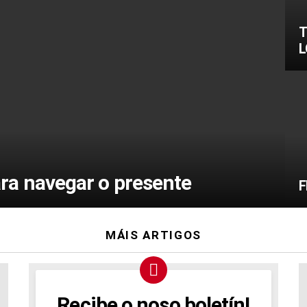
T
a navegar o presente
F
MÁIS ARTIGOS
Recibe o noso boletín!
NEWSLETTER