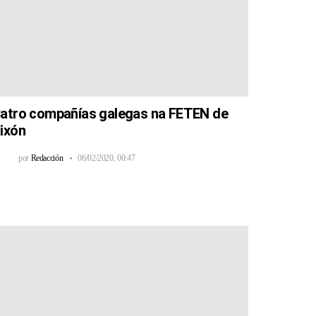
atro compañías galegas na FETEN de
ixón
por
Redacción
06/02/2020, 00:47