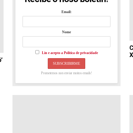
Email:
Nome
C
Lin e acepto a Política de privacidade
X
’
Prometemos non enviar moitos emails!