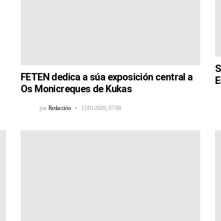
S
FETEN dedica a súa exposición central a
E
Os Monicreques de Kukas
por
Redacción
12/01/2020, 07:00