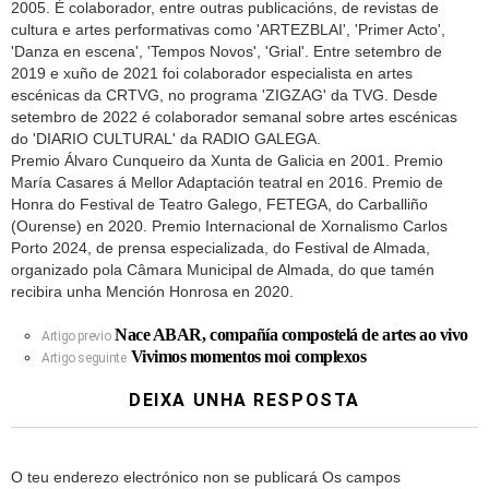
2005. É colaborador, entre outras publicacións, de revistas de
cultura e artes performativas como 'ARTEZBLAI', 'Primer Acto',
'Danza en escena', 'Tempos Novos', 'Grial'. Entre setembro de
2019 e xuño de 2021 foi colaborador especialista en artes
escénicas da CRTVG, no programa 'ZIGZAG' da TVG. Desde
setembro de 2022 é colaborador semanal sobre artes escénicas
do 'DIARIO CULTURAL' da RADIO GALEGA.
Premio Álvaro Cunqueiro da Xunta de Galicia en 2001. Premio
María Casares á Mellor Adaptación teatral en 2016. Premio de
Honra do Festival de Teatro Galego, FETEGA, do Carballiño
(Ourense) en 2020. Premio Internacional de Xornalismo Carlos
Porto 2024, de prensa especializada, do Festival de Almada,
organizado pola Câmara Municipal de Almada, do que tamén
recibira unha Mención Honrosa en 2020.
Nace ABAR, compañía compostelá de artes ao vivo
Artigo previo
Vivimos momentos moi complexos
Artigo seguinte
DEIXA UNHA RESPOSTA
O teu enderezo electrónico non se publicará
Os campos