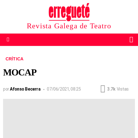
Revista Galega de Teatro
B
Menu
CRÍTICA
MOCAP
por
Afonso Becerra
07/06/2021, 08:25
3.7k
Vistas