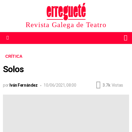
Revista Galega de Teatro
B
Menu
CRÍTICA
Solos
por
Iván Fernández
10/06/2021, 08:00
3.7k
Vistas