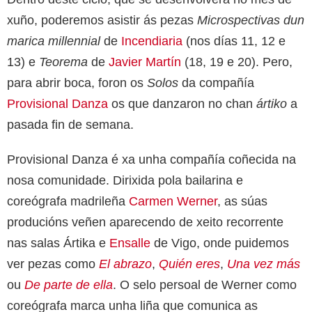
xuño, poderemos asistir ás pezas
Microspectivas dun
marica millennial
de
Incendiaria
(nos días 11, 12 e
13) e
Teorema
de
Javier Martín
(18, 19 e 20). Pero,
para abrir boca, foron os
Solos
da compañía
Provisional Danza
os que danzaron no chan
ártiko
a
pasada fin de semana.
Provisional Danza é xa unha compañía coñecida na
nosa comunidade. Dirixida pola bailarina e
coreógrafa madrileña
Carmen Werner
, as súas
producións veñen aparecendo de xeito recorrente
nas salas Ártika e
Ensalle
de Vigo, onde puidemos
ver pezas como
El abrazo
,
Quién eres
,
Una vez más
ou
De parte de ella
. O selo persoal de Werner como
coreógrafa marca unha liña que comunica as