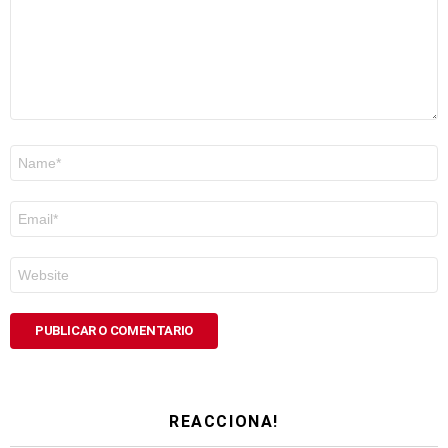
Nome
*
Correo
electrónico
*
Web
REACCIONA!