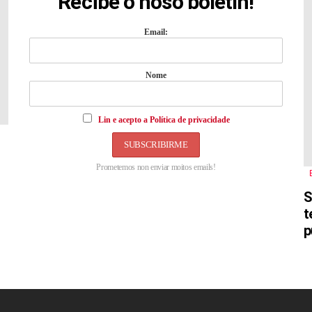
Recibe o noso boletín!
Email:
Nome
Lin e acepto a Política de privacidade
Prometemos non enviar moitos emails!
S
t
p