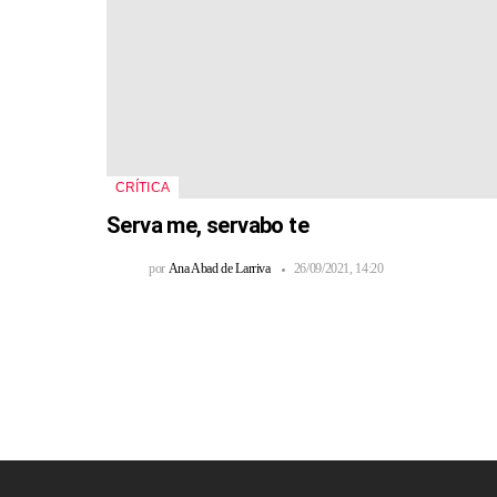
CRÍTICA
Serva me, servabo te
por
Ana Abad de Larriva
26/09/2021, 14:20