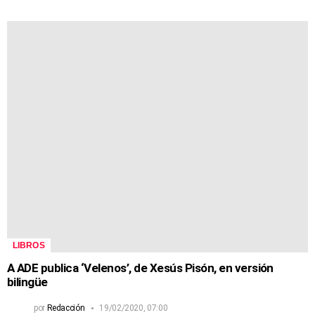
LIBROS
A ADE publica ‘Velenos’, de Xesús Pisón, en versión
bilingüe
por
Redacción
19/02/2020, 07:00