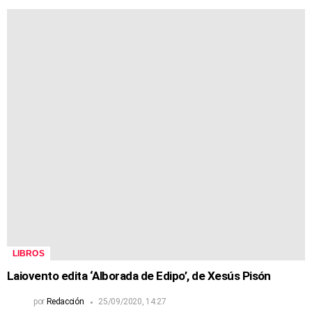
LIBROS
Laiovento edita ‘Alborada de Edipo’, de Xesús Pisón
por
Redacción
25/09/2020, 14:27