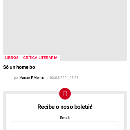
LIBROS
CRÍTICA LITERARIA
Só un home bo
por
Manuel F. Vieites
03/03/2021, 08:28
Recibe o noso boletín!
NEWSLETTER
Email: