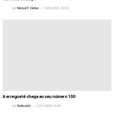
por
Manuel F. Vieites
18/02/2021, 09:02
A erregueté chega ao seu número 100
por
Redacción
12/11/2020, 18:46