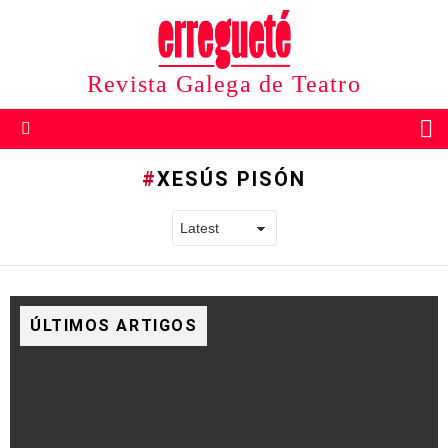
Revista Galega de Teatro
B
Menu
XESÚS PISÓN
ÚLTIMOS ARTIGOS