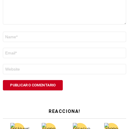
Nome
*
Correo
electrónico
*
Web
REACCIONA!