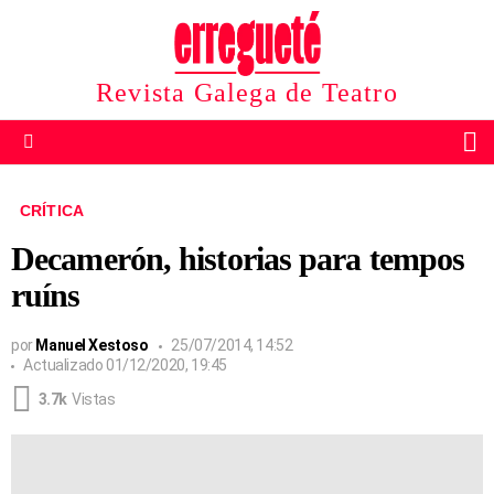
Revista Galega de Teatro
B
Menu
CRÍTICA
Decamerón, historias para tempos
ruíns
por
Manuel Xestoso
25/07/2014, 14:52
Actualizado
01/12/2020, 19:45
3.7k
Vistas