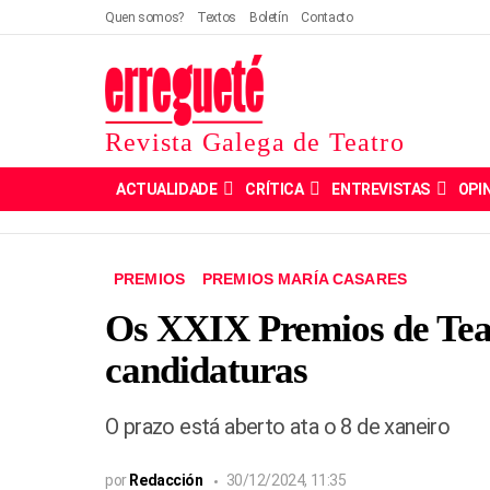
Quen somos?
Textos
Boletín
Contacto
Revista Galega de Teatro
ACTUALIDADE
CRÍTICA
ENTREVISTAS
OPI
PREMIOS
PREMIOS MARÍA CASARES
Os XXIX Premios de Tea
candidaturas
O prazo está aberto ata o 8 de xaneiro
por
Redacción
30/12/2024, 11:35