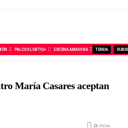
NIÓN
PALCOS LGBTIQ+
ESCENA AMADORA
TENDA
SUBSC
tro María Casares aceptan
2k
Vistas