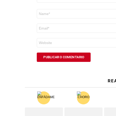
Nome
*
Correo
electrónico
*
Web
RE