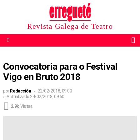
Revista Galega de Teatro
B
Menu
Convocatoria para o Festival
Vigo en Bruto 2018
por
Redacción
22/02/2018, 09:00
Actualizado
24/02/2018, 09:50
2.9k
Vistas