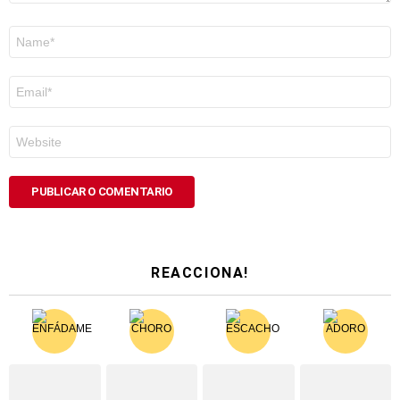
Nome
*
Correo
electrónico
*
Web
REACCIONA!