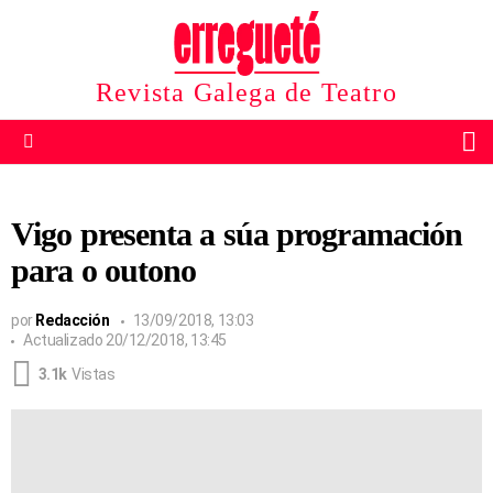
Revista Galega de Teatro
B
Menu
Vigo presenta a súa programación
para o outono
por
Redacción
13/09/2018, 13:03
Actualizado
20/12/2018, 13:45
3.1k
Vistas