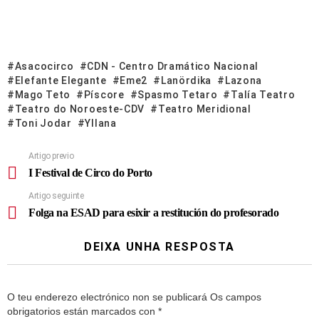
Asacocirco
CDN - Centro Dramático Nacional
Elefante Elegante
Eme2
Lanördika
Lazona
Mago Teto
Píscore
Spasmo Tetaro
Talía Teatro
Teatro do Noroeste-CDV
Teatro Meridional
Toni Jodar
Yllana
Artigo previo
I Festival de Circo do Porto
Artigo seguinte
Folga na ESAD para esixir a restitución do profesorado
DEIXA UNHA RESPOSTA
O teu enderezo electrónico non se publicará
Os campos
obrigatorios están marcados con
*