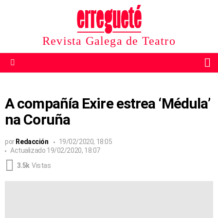
Revista Galega de Teatro
B
Menu
A compañía Exire estrea ‘Médula’
na Coruña
por
Redacción
19/02/2020, 18:05
Actualizado
19/02/2020, 18:07
3.5k
Vistas