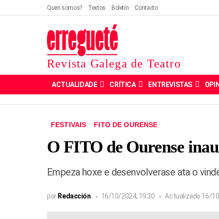
Quen somos?
Textos
Boletín
Contacto
Revista Galega de Teatro
ACTUALIDADE
CRÍTICA
ENTREVISTAS
OPI
FESTIVAIS
FITO DE OURENSE
O FITO de Ourense inaug
Empeza hoxe e desenvolverase ata o vinde
por
Redacción
16/10/2024, 19:30
Actualizado
16/10