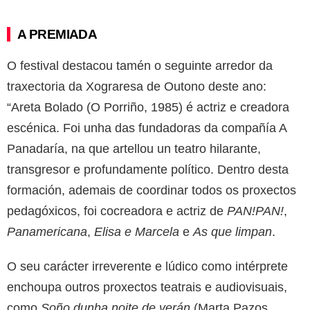
A PREMIADA
O festival destacou tamén o seguinte arredor da
traxectoria da Xograresa de Outono deste ano:
“Areta Bolado (O Porriño, 1985) é actriz e creadora
escénica. Foi unha das fundadoras da compañía A
Panadaría, na que artellou un teatro hilarante,
transgresor e profundamente político. Dentro desta
formación, ademais de coordinar todos os proxectos
pedagóxicos, foi cocreadora e actriz de
PAN!PAN!
,
Panamericana
,
Elisa e Marcela
e
As que limpan
.
O seu carácter irreverente e lúdico como intérprete
enchoupa outros proxectos teatrais e audiovisuais,
como
Soño dunha noite de verán
(Marta Pazos,