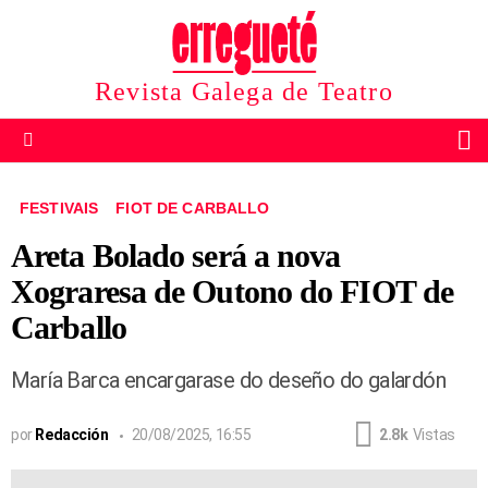
Revista Galega de Teatro
B
Menu
FESTIVAIS
FIOT DE CARBALLO
Areta Bolado será a nova
Xograresa de Outono do FIOT de
Carballo
María Barca encargarase do deseño do galardón
por
Redacción
20/08/2025, 16:55
2.8k
Vistas