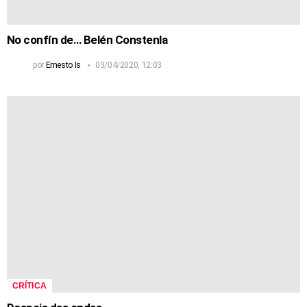
No confín de… Belén Constenla
por
Ernesto Is
03/04/2020, 12:03
CRÍTICA