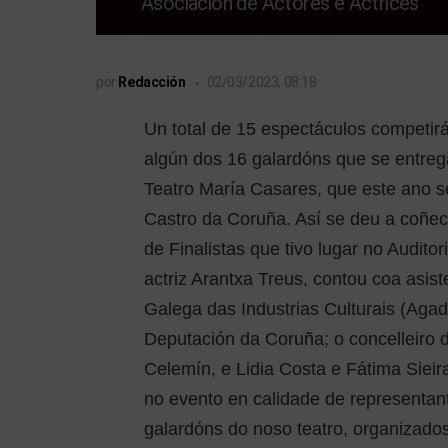
Asociación de Actores e Actrices
por
Redacción
02/03/2023, 08:18
Un total de 15 espectáculos competirá
algún dos 16 galardóns que se entreg
Teatro María Casares, que este ano s
Castro da Coruña. Así se deu a coñece
de Finalistas que tivo lugar no Auditor
actriz Arantxa Treus, contou coa asist
Galega das Industrias Culturais (Agad
Deputación da Coruña; o concelleiro
Celemín, e Lidia Costa e Fátima Sieir
no evento en calidade de representant
galardóns do noso teatro, organizados