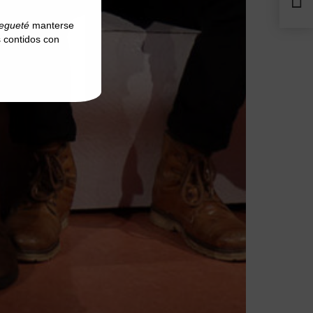
regueté
manterse
 contidos con