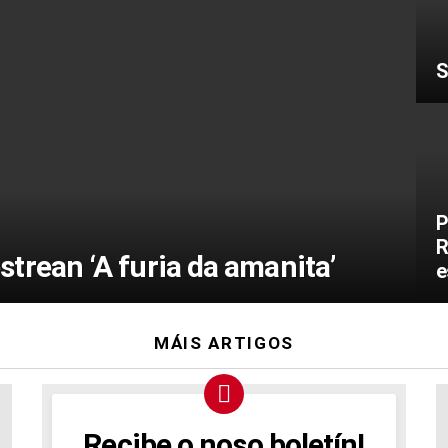
S
P
R
trean ‘A furia da amanita’
e
MÁIS ARTIGOS
Recibe o noso boletín!
NEWSLETTER