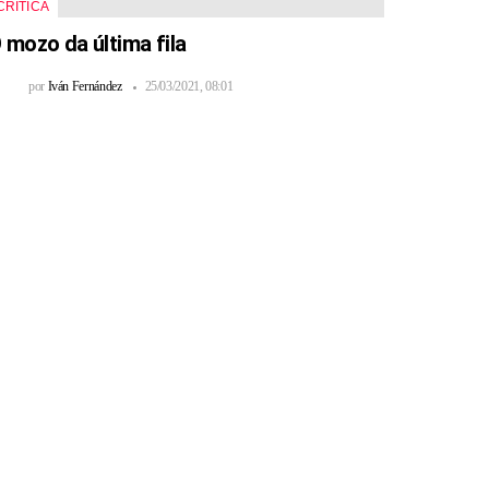
CRÍTICA
 mozo da última fila
por
Iván Fernández
25/03/2021, 08:01