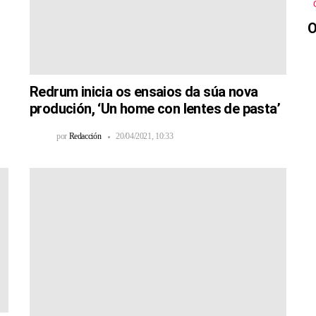
O
Redrum inicia os ensaios da súa nova
produción, ‘Un home con lentes de pasta’
por
Redacción
20/04/2021, 10:33