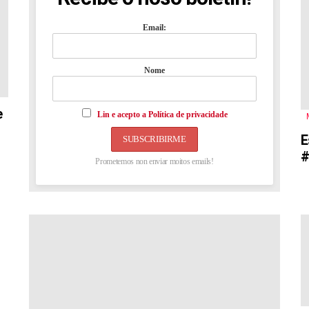
Email:
Nome
e
Lin e acepto a Política de privacidade
E
#
Prometemos non enviar moitos emails!