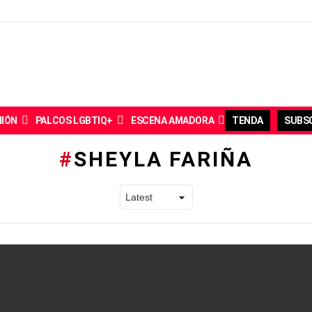
NIÓN
PALCOS LGBTIQ+
ESCENA AMADORA
TENDA
SUBSC
SHEYLA FARIÑA