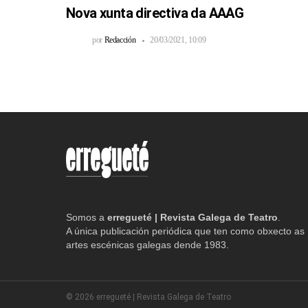
Nova xunta directiva da AAAG
por
Redacción
20/03/2021, 10:09
Somos a
erregueté | Revista Galega de Teatro
.
A única publicación periódica que ten como obxecto as
artes escénicas galegas dende 1983.
© 2026 erregueté | Revista Galega de Teatro