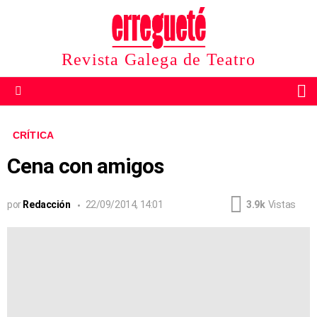
Revista Galega de Teatro
B
Menu
CRÍTICA
Cena con amigos
por
Redacción
22/09/2014, 14:01
3.9k
Vistas