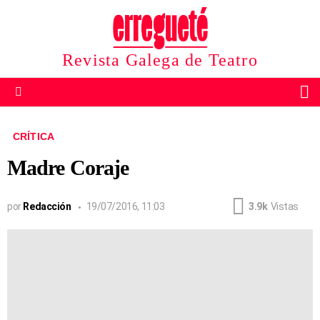
Revista Galega de Teatro
B
Menu
CRÍTICA
Madre Coraje
por
Redacción
19/07/2016, 11:03
3.9k
Vistas