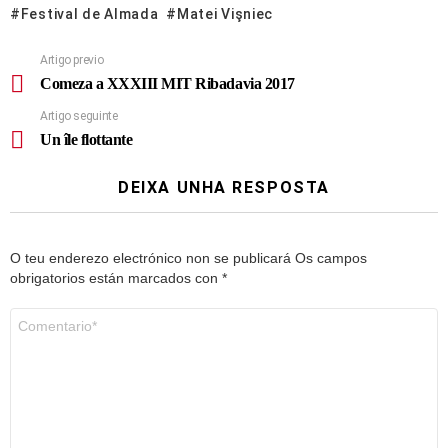
Festival de Almada
Matei Vişniec
Artigo previo
Comeza a XXXIII MIT Ribadavia 2017
Artigo seguinte
Un île flottante
DEIXA UNHA RESPOSTA
O teu enderezo electrónico non se publicará
Os campos
obrigatorios están marcados con
*
Comentario
*