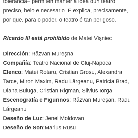
tolerancia– permiten manter a idea dun teatro
preciso, belo e necesario. E explica, precisamente,
por que, para o poder, o teatro é tan perigoso.
Ricardo III está prohibido
de Matei Vişniec
Dirección
: Răzvan Mureşna
Compañía
: Teatro Nacional de Cluj-Napoca
Elenco
: Matei Rotaru, Cristian Grosu, Alexandra
Tarce, Miron Maxim, Radu Lărgeanu, Patricia Brad,
Diana Buluga, Cristian Rigman, Silvius Iorga
Escenografía e Figurinos
: Răzvan Mureşan, Radu
Lărgeanu
Deseño de Luz
: Jenel Moldovan
Deseño de Son
:Marius Rusu