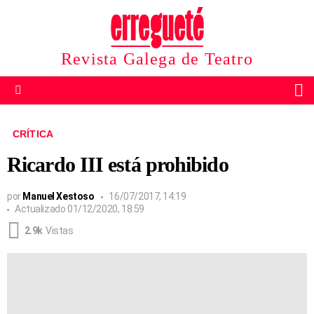
Revista Galega de Teatro
B
Menu
CRÍTICA
Ricardo III está prohibido
por
Manuel Xestoso
16/07/2017, 14:19
Actualizado
01/12/2020, 18:59
2.9k
Vistas