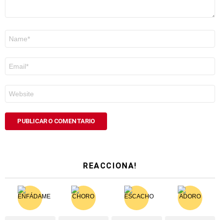
Nome
*
Correo
electrónico
*
Web
REACCIONA!