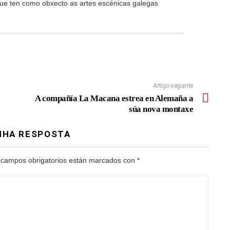
 que ten como obxecto as artes escénicas galegas
Artigo seguinte
A compañía La Macana estrea en Alemaña a
súa nova montaxe
NHA RESPOSTA
 campos obrigatorios están marcados con
*