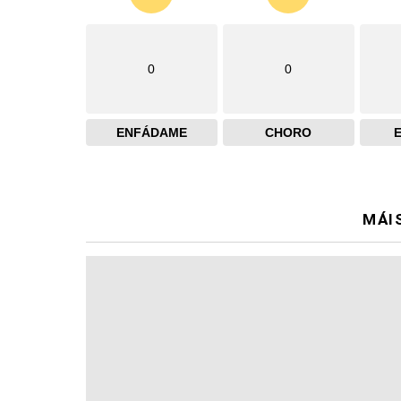
0
0
ENFÁDAME
CHORO
MÁI