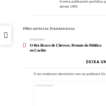
A única publicación periódica
dende 1983.
Microefectos Dramatúrxicos
co en
Artigo previo
O Río Bravo de Chévere, Premio do Público
en Cariño
DEIXA U
O teu enderezo electrónico non se publicará
Os
Comentario
*