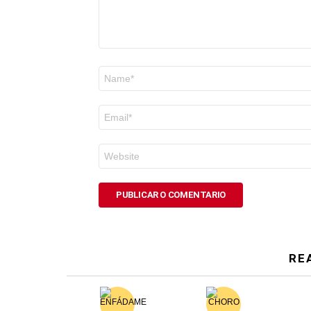
Nome
*
Correo
electrónico
*
Web
RE