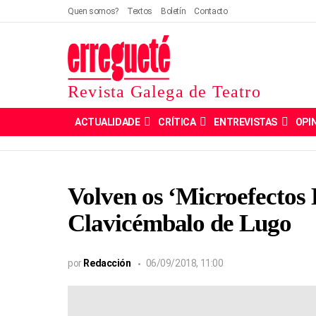
Quen somos?
Textos
Boletín
Contacto
Revista Galega de Teatro
ACTUALIDADE
CRÍTICA
ENTREVISTAS
OPI
Volven os ‘Microefectos
Clavicémbalo de Lugo
por
Redacción
06/09/2018, 11:00