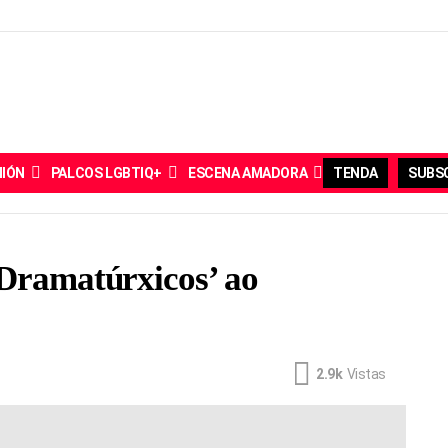
NIÓN
PALCOS LGBTIQ+
ESCENA AMADORA
TENDA
SUBSC
 Dramatúrxicos’ ao
2.9k
Vistas