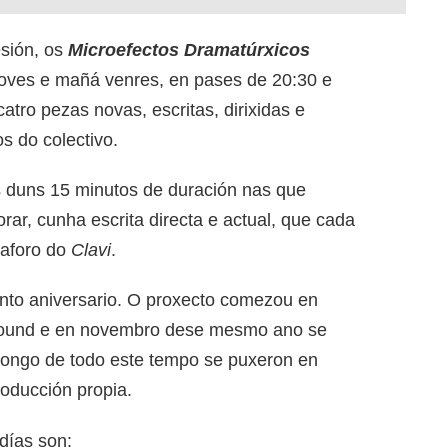
esión, os
Microefectos Dramatúrxicos
xoves e mañá venres, en pases de 20:30 e
atro pezas novas, escritas, dirixidas e
s do colectivo.
s duns 15 minutos de duración nas que
orar, cunha escrita directa e actual, que cada
 aforo do
Clavi
.
into aniversario. O proxecto comezou en
round e en novembro dese mesmo ano se
longo de todo este tempo se puxeron en
oducción propia.
días son: