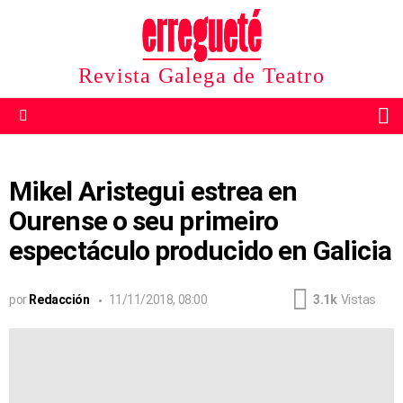
Revista Galega de Teatro
B
Menu
Mikel Aristegui estrea en
Ourense o seu primeiro
espectáculo producido en Galicia
por
Redacción
11/11/2018, 08:00
3.1k
Vistas