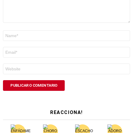
Nome
*
Correo
electrónico
*
Web
REACCIONA!