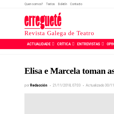
Quen somos?
Textos
Boletín
Contacto
Revista Galega de Teatro
ACTUALIDADE
CRÍTICA
ENTREVISTAS
OPI
Elisa e Marcela toman a
por
Redacción
21/11/2018, 07:03
Actualizado
30/11