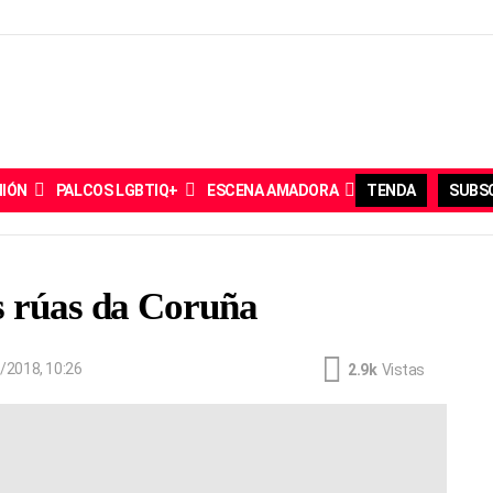
NIÓN
PALCOS LGBTIQ+
ESCENA AMADORA
TENDA
SUBSC
s rúas da Coruña
/2018, 10:26
2.9k
Vistas