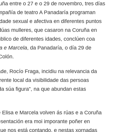
uña entre o 27 e o 29 de novembro, tres días
mpañía de teatro A Panadaría programan
sidade sexual e afectiva en diferentes puntos
s dúas mulleres, que casaron na Coruña en
úblico de diferentes idades, conclúen coa
sa e Marcela
, da Panadaría, o día 29 de
Colón.
ade, Rocío Fraga, incidiu na relevancia da
rente local da visibilidade das persoas
da súa figura”, na que abundan estas
Elisa e Marcela volven ás rúas e a Coruña
esentación era moi imporante poñer en
 que nos está contando, e nestas xornadas