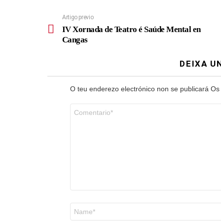
Artigo previo
IV Xornada de Teatro é Saúde Mental en
Cangas
DEIXA U
O teu enderezo electrónico non se publicará
Os
Comentario
*
Nome
*