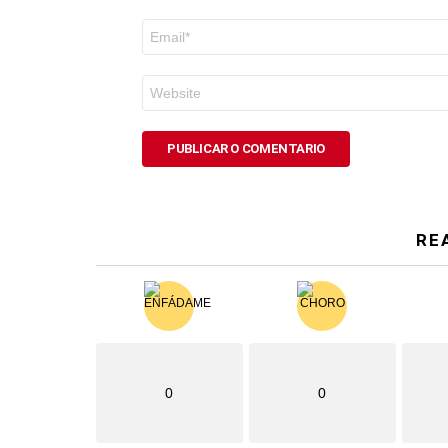
Correo
electrónico
*
Web
RE
0
0