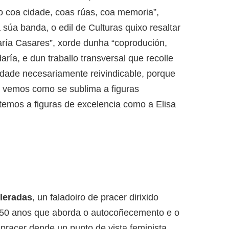
o coa cidade, coas rúas, coa memoria”,
 súa banda, o edil de Culturas quixo resaltar
aría Casares”, xorde dunha “coprodución,
ría, e dun traballo transversal que recolle
cidade necesariamente reivindicable, porque
lo vemos como se sublima a figuras
temos a figuras de excelencia como a Elisa
leradas
, un faladoiro de pracer dirixido
 50 anos que aborda o autocoñecemento e o
pracer dende un punto de vista feminista.