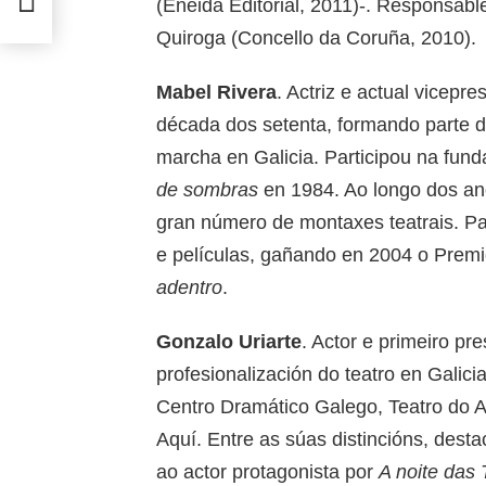
(Eneida Editorial, 2011)-. Responsa
Quiroga (Concello da Coruña, 2010).
Mabel Rivera
. Actriz e actual vicepr
década dos setenta, formando parte d
marcha en Galicia. Participou na fun
de sombras
en 1984. Ao longo dos an
gran número de montaxes teatrais. Par
e películas, gañando en 2004 o Premi
adentro
.
Gonzalo Uriarte
. Actor e primeiro p
profesionalización do teatro en Galic
Centro Dramático Galego, Teatro do A
Aquí. Entre as súas distincións, des
ao actor protagonista por
A noite das 