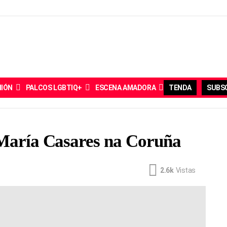
NIÓN
PALCOS LGBTIQ+
ESCENA AMADORA
TENDA
SUBSC
 María Casares na Coruña
2.6k
Vistas