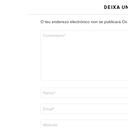
DEIXA U
O teu enderezo electrónico non se publicará
Os
Comentario
*
Nome
*
Correo
electrónico
*
Web