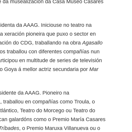
ble da musealización da Casa Museo Casares
esidenta da AAAG. Iniciouse no teatro na
a xeración pioneira que puxo o sector en
dación do CDG, traballando na obra
Agasallo
os traballou con diferentes compañías nun
ticipou en multitude de series de televisión
o Goya á mellor actriz secundaria por
Mar
residente da AAAG. Pioneiro na
ia, traballou en compañías como Troula, o
tlántico, Teatro do Morcego ou Teatro do
tacan galardóns como o Premio María Casares
Tríbades
, o Premio Maruxa Villanueva ou o