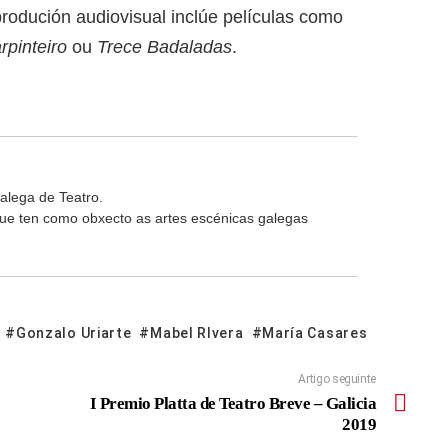
rodución audiovisual inclúe películas como
rpinteiro
ou
Trece
Badaladas
.
alega de Teatro.
 que ten como obxecto as artes escénicas galegas
Gonzalo Uriarte
Mabel RIvera
María Casares
Artigo seguinte
I Premio Platta de Teatro Breve – Galicia
2019